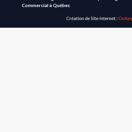
DÉNEIGEURS DANS VOTRE RÉGION
Commercial à Québec
Création de Site Internet :
Oolon
SERVICES DE DÉNEIGEMENT
CONTACT
PUBLICATIONS